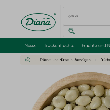
Zum
Inhalt
springen
Nüsse
Trockenfrüchte
Früchte und 
Startseite
Früchte und Nüsse in Überzügen
Früch