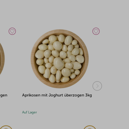
ogen
Aprikosen mit Joghurt überzogen 3kg
Erdbeeren m
Auf Lager
Auf Lager