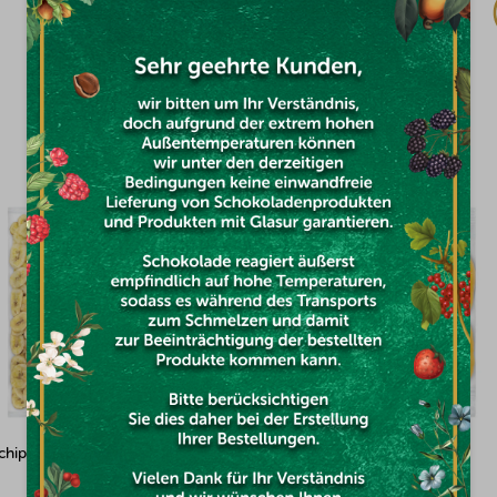
€25,06
DAS KÖNNTE SIE INTERESSIEREN
hips 1kg
Mangoscheiben 100g