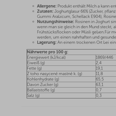
Allergene:
Produkt enthält Milch a kann en
Zutaten:
Joghurtglasur 66% (Zucker, pflanz
Gummi Arabicum, Schellack E904), Rosine
Nutzungshinweise:
Rosinen in Joghurt si
wenn man sie gleich in den Mund steckt, a
Frühstücksflocken oder Müsli geben.Für 
werden, um einen nahrhaften und gesunden S
Lagerung:
An einem trockenen Ort bei eine
Nährwerte pro 100 g:
Energiewert (kJ/kcal)
1869/446
Eiweiß (g)
2,4
Fette (g)
19,1
Z toho nasycené mastné k. (g)
11,8
Kohlenhydrate (g)
65,5
Davon Zucker (g)
63,1
Ballaststoffe (g)
0,7
Salz (g)
0,3
F
u