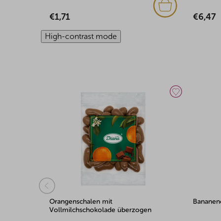
€1,71
€6,47
High-contrast mode
Orangenschalen mit
Bananenc
gen 500g
Vollmilchschokolade überzogen