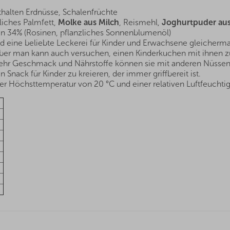
thalten Erdnüsse, Schalenfrüchte
liches Palmfett,
Molke aus Milch
, Reismehl,
Joghurtpuder aus
n 34% (Rosinen, pflanzliches Sonnenblumenöl)
nd eine beliebte Leckerei für Kinder und Erwachsene gleicherm
ber man kann auch versuchen, einen Kinderkuchen mit ihnen zu 
mehr Geschmack und Nährstoffe können sie mit anderen Nüssen
nack für Kinder zu kreieren, der immer griffbereit ist.
r Höchsttemperatur von 20 °C und einer relativen Luftfeuchtig