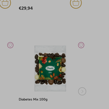
€29,94
€34,74
Diabetes Mix 100g
Fruchtstrei