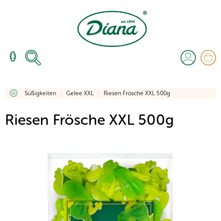
Zum
Inhalt
springen
W
Startseite
Süßigkeiten
Gelee XXL
Riesen Frösche XXL 500g
Riesen Frösche XXL 500g