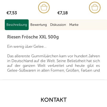
€7,53
€7,18
Beschreibung
Bewertung
Diskussion
Marke
Riesen Frösche XXL 500g
Ein wenig über Gelee...
Das allererste Gummibärchen kam vor hundert Jahren
in Deutschland auf die Welt. Seine Beliebtheit hat sich
auf der ganzen Welt verbreitet und heute gibt es
Gelee-Süßwaren in allen Formen, Größen, Farben und
Geschmacksrichtungen.
F
Gelee-Bonbons sind bei Kindern und Erwachsenen
u
gleichermaßen beliebt und dürfen auf keiner
ß
Kinderparty fehlen. Es mag den Anschein erwecken,
z
KONTAKT
als brächten sie außer dem Naschen keinen großen
e
Nutzen, aber das ist nicht ganz richtig. Die Gelatine,