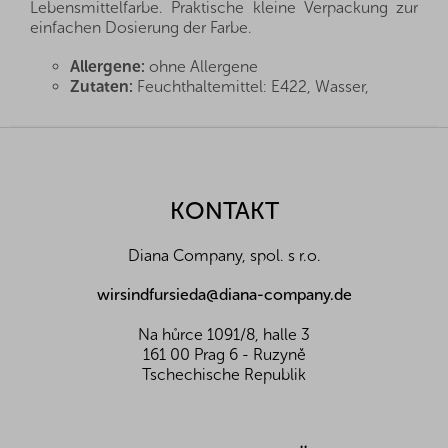
Lebensmittelfarbe. Praktische kleine Verpackung zur
einfachen Dosierung der Farbe.
Allergene:
ohne Allergene
Zutaten:
Feuchthaltemittel: E422, Wasser,
modifizierte Stärke (Tapioka), Farbstoffe: *E110,
*E124.
F
Nutzungshinweise:
3g/1kg Masse
u
Upozornění pro spotřebitele:
Hinweis: *E110,
ß
*E124 können die Aktivität und Aufmerksamkeit
z
KONTAKT
von Kindern beeinträchtigen.
e
Lagerung:
Raumtemperatur
i
Diana Company, spol. s r.o.
Nährwerte pro 100 g:
l
Energiewert (kJ/kcal)
-
e
wirsindfursieda@diana-company.de
Eiweiß (g)
-
Fette (g)
-
Na hůrce 1091/8, halle 3
Z toho nasycené mastné k. (g)
-
161 00 Prag 6 - Ruzyně
Kohlenhydrate (g)
-
Tschechische Republik
Davon Zucker (g)
-
Ballaststoffe (g)
-
Salz (g)
-