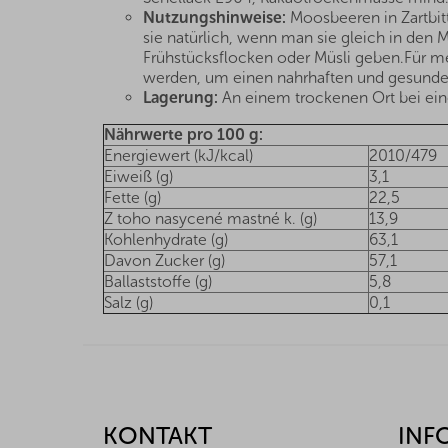
Nutzungshinweise:
Moosbeeren in Zartbit
sie natürlich, wenn man sie gleich in den 
Frühstücksflocken oder Müsli geben.Für 
werden, um einen nahrhaften und gesunden S
Lagerung:
An einem trockenen Ort bei eine
Nährwerte pro 100 g:
Energiewert (kJ/kcal)
2010/479
Eiweiß (g)
3,1
Fette (g)
22,5
Z toho nasycené mastné k. (g)
13,9
Kohlenhydrate (g)
63,1
Davon Zucker (g)
57,1
Ballaststoffe (g)
5,8
Salz (g)
0,1
F
u
ß
z
KONTAKT
INF
e