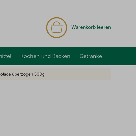
WARENKORB
Warenkorb leeren
ittel
Kochen und Backen
Getränke
okolade überzogen 500g