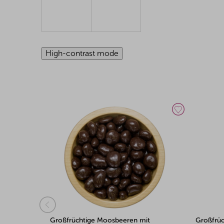
High-contrast mode
ßfrüchtige Moosbeeren mit
Großfrüchtige Moosbeeren 