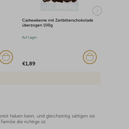
Cashewkerne mit Zartbitterschokolade
Großfrücht
überzogen 100g
Auf Lager
Auf Lager
(1x)
€1,89
€4,85
eit haben kann, und gleichzeitig sättigen sie
milie die richtige ist.