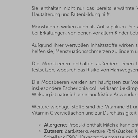
Sie enthalten nicht nur das bereits erwähnte
Hautalterung und Faltenbildung hilft.
Moosbeeren wirken auch als Antiseptikum. Sie 
bei Erkältungen, von denen vor allem Kinder betr
Aufgrund ihrer wertvollen Inhaltsstoffe wirken 
helfen sie, Menstruationsschmerzen zu lindern u
Die Moosbeeren enthalten außerdem einen be
festsetzen, wodurch das Risiko von Harnwegsen
Die Moosbeeren werden am häufigsten zur Vorb
insbesondere Escherichia coli, wirksam bekämpf
Wirkung ist natürlich eine langfristige Anwendu
Weitere wichtige Stoffe sind die Vitamine B1 u
Vitamin C vervielfachen und zur Durchlässigkeit u
Allergene:
Produkt enthält Milch a kann en
Zutaten:
Zartbitterkuvertüre 75% (Zucker, 
Schellack E904, Kakaotrockenmasse mind.