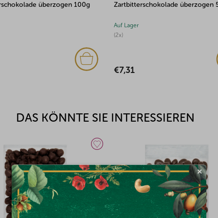
ogen 100g
Zartbitterschokolade überzogen 500g
überzo
Auf Lager
Auf Lage
(2x)
(3x)
€7,31
€8,6
DAS KÖNNTE SIE INTERESSIEREN
×