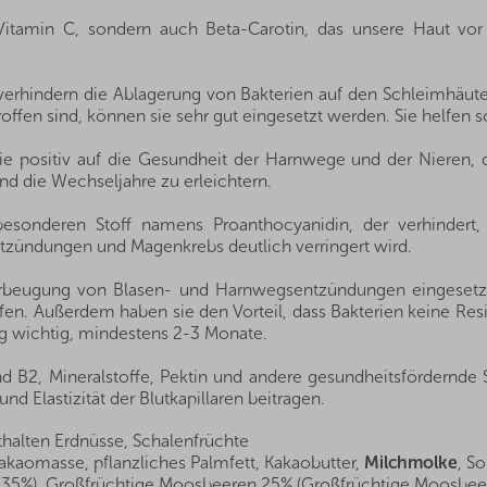
 Vitamin C, sondern auch Beta-Carotin, das unsere Haut vo
verhindern die Ablagerung von Bakterien auf den Schleimhäut
offen sind, können sie sehr gut eingesetzt werden. Sie helfen 
sie positiv auf die Gesundheit der Harnwege und der Nieren, d
nd die Wechseljahre zu erleichtern.
sonderen Stoff namens Proanthocyanidin, der verhindert, 
tzündungen und Magenkrebs deutlich verringert wird.
eugung von Blasen- und Harnwegsentzündungen eingesetzt. S
en. Außerdem haben sie den Vorteil, dass Bakterien keine Resi
ng wichtig, mindestens 2-3 Monate.
nd B2, Mineralstoffe, Pektin und andere gesundheitsfördernde 
nd Elastizität der Blutkapillaren beitragen.
thalten Erdnüsse, Schalenfrüchte
Kakaomasse, pflanzliches Palmfett, Kakaobutter,
Milchmolke
, S
35%), Großfrüchtige Moosbeeren 25% (Großfrüchtige Moosbeer