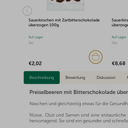
it
Sauerkirschen mit Zartbitterschokolade
Sauerkir
gen 100g
überzogen 100g
überzog
Auf Lager
Auf Lager
(1x)
(3x)
€2,02
€8,68
Beschreibung
Bewertung
Diskussion
Preiselbeeren mit Bitterschokolade üb
Naschen und gleichzeitig etwas für die Gesundhe
Nüsse, Obst und Samen sind eine erstaunliche Q
hervorragend. Sie sind ein gesunder und schnelle