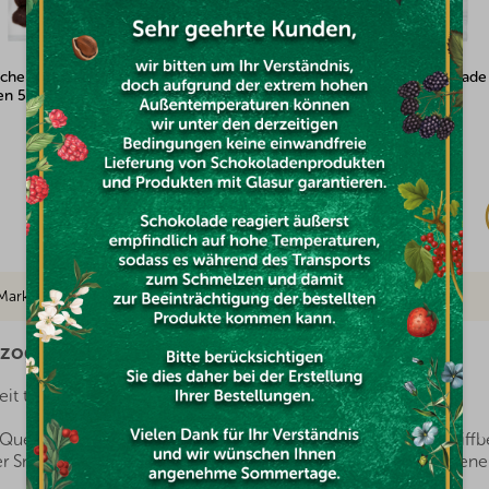
schen mit Zartbitterschokolade
Rosinen mit Zartbitterschokolade
en 500g
überzogen 100g
Auf Lager
€1,67
Marke
erzogen 500g
it tun? Es ist möglich.
uelle für gesundheitsfördernde Stoffe, die man immer griffber
r Snack, man muss nur auswählen, welche Sorte für die eigene Fa