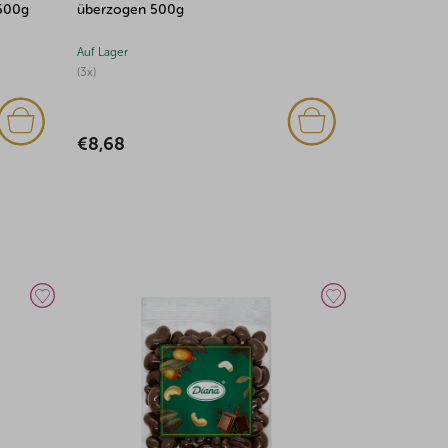
gen 500g
überzogen 500g
r
Auf Lager
(1x)
8
€9,07