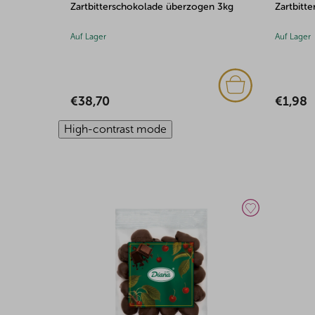
tbitterschokolade überzogen 3kg
Zartbitterschokolade überz
Lager
Auf Lager
8,70
€1,98
High-contrast mode