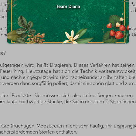
n Herkunftsländern, und dank der guten Beziehungen und des fa
von Landwirten und Anbauern der besten Nüsse und Früchte aus 
lie.
die Welt verbessern. Aus diesem Grund entsprechen alle in un
hhaltiger Produktion, das strenge Kriterien zum Schutz von Um
ie?
ufgetragen wird, heißt Dragieren. Dieses Verfahren hat seine
Feuer hing. Heutzutage hat sich die Technik weiterentwickelt
und nach eingespritzt wird und nacheinander an ihr haften blei
 werden dann sorgfältig poliert, damit sie schön glatt und zum 
esten Produkte. Sie müssen sich also keine Sorgen machen, d
 um laute hochwertige Stücke, die Sie in unserem E-Shop finden
 Großfrüchtigen Moosbeeren nicht sehr häufig, ihr ursprüngl
ndheitsfördernden Stoffen enthalten.