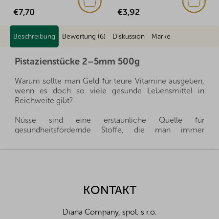
€3,92
€6,03
Beschreibung
Bewertung (6)
Diskussion
Marke
Pistazienstücke 2–5mm 500g
Warum sollte man Geld für teure Vitamine ausgeben,
wenn es doch so viele gesunde Lebensmittel in
Reichweite gibt?
Nüsse sind eine erstaunliche Quelle für
gesundheitsfördernde Stoffe, die man immer
griffbereit haben kann, und gleichzeitig sättigen sie
hervorragend. Sie sind ein gesunder und schneller
F
Snack, man muss nur auswählen, welche Nüsse für
u
die eigene Familie die richtigen sind.
ß
z
KONTAKT
Wir importieren alle unsere Nüsse direkt aus den
e
Herkunftsländern, und dank der guten Beziehungen
i
und des fairen Umgangs mit unseren Lieferanten sind
Diana Company, spol. s r.o.
l
wir oft in der Lage, exklusive Vertretungen direkt von