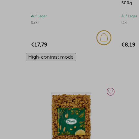
500g
Auf Lager
Auf Lager
(3x)
(24x)
€8,19
€16,11
High-contrast mode