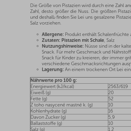
Die Größe von Pistazien wird durch eine Zahl ang
Zahl, desto größer die Nuss. Die größten Pistaz
und deshalb finden Sie bei uns gesalzene Pistazi
Salz vorziehen.
Allergene:
Produkt enthält Schalenfrüchte 
Zutaten:
Pistazien mit Schale
, Salz
Nutzungshinweise:
Nüsse sind in der kalt
Snack. Für mehr Geschmack und Nährstoff
Snack für Kinder zu kreieren, der immer gr
verschiedene Geschmacksrichtungen ausprob
Lagerung:
An einem trockenen Ort bei eine
Nährwerte pro 100 g:
Energiewert (kJ/kcal)
2563/619
Eiweiß (g)
20
Fette (g)
52
Z toho nasycené mastné k. (g)
10
Kohlenhydrate (g)
16
Davon Zucker (g)
5,9
Ballaststoffe (g)
10
Salz (g)
1,2