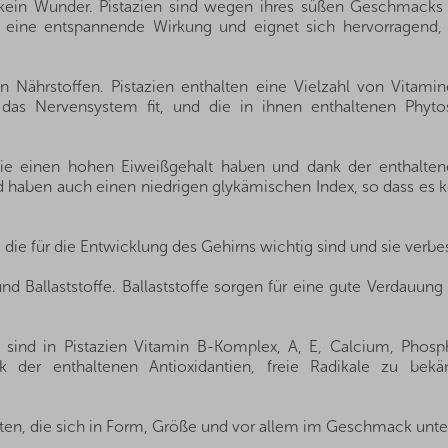
t kein Wunder. Pistazien sind wegen ihres süßen Geschmacks 
n eine entspannende Wirkung und eignet sich hervorragend,
 Nährstoffen. Pistazien enthalten eine Vielzahl von Vitamin
das Nervensystem fit, und die in ihnen enthaltenen Phyto
l sie einen hohen Eiweißgehalt haben und dank der enthaltene
 haben auch einen niedrigen glykämischen Index, so dass es ke
n, die für die Entwicklung des Gehirns wichtig sind und sie ver
und Ballaststoffe. Ballaststoffe sorgen für eine gute Verdauu
sind in Pistazien Vitamin B-Komplex, A, E, Calcium, Phosph
k der enthaltenen Antioxidantien, freie Radikale zu bek
rten, die sich in Form, Größe und vor allem im Geschmack unte