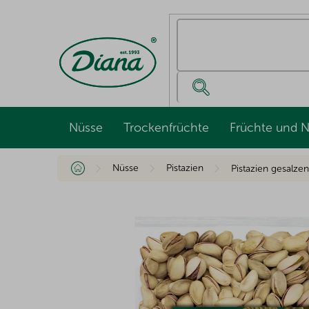
Zum
Inhalt
springen
Nüsse
Trockenfrüchte
Früchte und 
Startseite
Nüsse
Pistazien
Pistazien gesalze