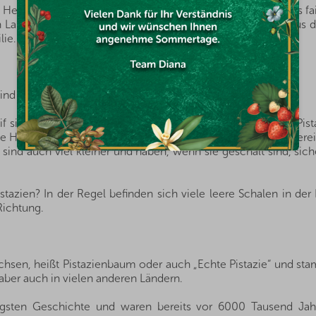
n Herkunftsländern, und dank der guten Beziehungen und des fa
von Landwirten und Anbauern der besten Nüsse und Früchte aus 
lie.
n sind und andere mechanisch geöffnet werden?
 sind, was in der Regel Ende August der Fall ist. Ob eine Pista
ige Händler sammeln jedoch Nüsse, die noch nicht voll ausgereif
e sind auch viel kleiner und haben, wenn sie geschält sind, sic
zien? In der Regel befinden sich viele leere Schalen in der 
Richtung.
hsen, heißt Pistazienbaum oder auch „Echte Pistazie“ und sta
 aber auch in vielen anderen Ländern.
gsten Geschichte und waren bereits vor 6000 Tausend Jahr