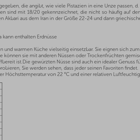
egeben, die angibt, wie viele Pistazien in eine Unze passen, d. 
ien sind mit 18/20 gekennzeichnet, die nicht so häufig auf dem
en Akbari aus dem Iran in der Größe 22-24 und dann griechische
a kann enthalten Erdnüsse
en und warmen Küche vielseitig einsetzbar. Sie eignen sich zu
e können sie mit anderen Nüssen oder Trockenfrüchten gemis
iffbereit ist.Die gewürzten Nüsse sind auch ein idealer Genuss
ieren, Sie werden sehen, dass jeder seinen Favoriten findet.
r Höchsttemperatur von 22 °C und einer relativen Luftfeuchtig