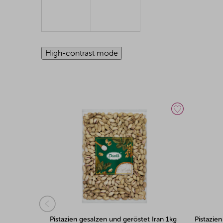
High-contrast mode
et Iran 1kg
Pistazien gesalzen und geröstet USA
Pistazie