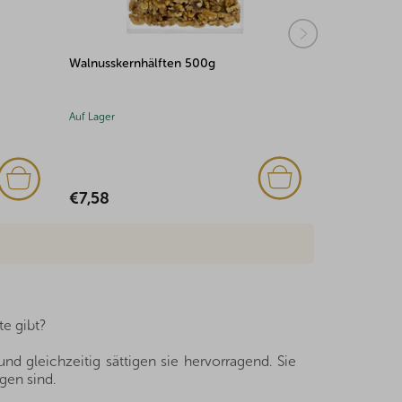
Mandelscheiben 1mm 500g
Pekannüsse
Auf Lager
Auf Lager
€7,39
€3,39
e gibt?
nd gleichzeitig sättigen sie hervorragend. Sie
gen sind.