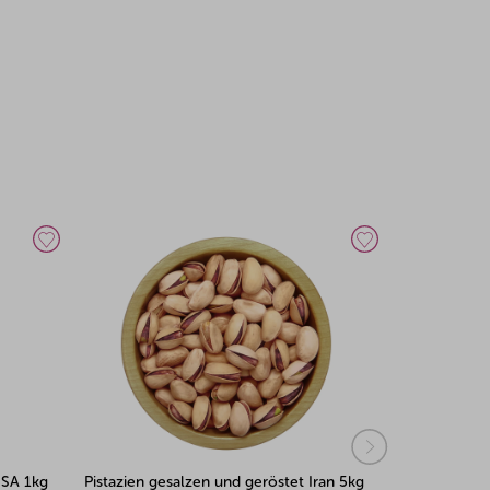
ran 5kg
Pistazien gesalzen und geröstet USA 5kg
Pistazien ge