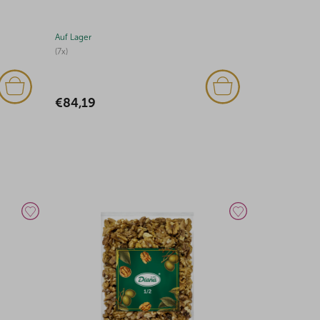
100g
Auf Lager
Auf Lager
(10x)
€2,81
€75,92