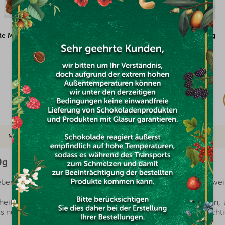
te Cashewkerne 100g
Walnusskernhälften 500g
Auf Lager
€7,58
Marke
0g
ben, wenn es doch so viele gesunde Lebensmittel in Reichweit
eitsfördernde Stoffe, die man immer griffbereit haben kann, u
 nur auswählen, welche Nüsse für die eigene Familie die richti