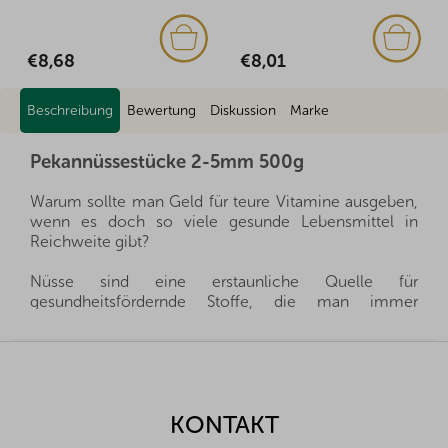
€8,68
€8,01
Beschreibung
Bewertung
Diskussion
Marke
Pekannüssestücke 2-5mm 500g
Warum sollte man Geld für teure Vitamine ausgeben,
wenn es doch so viele gesunde Lebensmittel in
Reichweite gibt?
Nüsse sind eine erstaunliche Quelle für
gesundheitsfördernde Stoffe, die man immer
griffbereit haben kann, und gleichzeitig sättigen sie
hervorragend. Sie sind ein gesunder und schneller
F
Snack, man muss nur auswählen, welche Nüsse für
u
die eigene Familie die richtigen sind.
ß
z
KONTAKT
Wir importieren alle unsere Nüsse direkt aus den
e
Herkunftsländern, und dank der guten Beziehungen