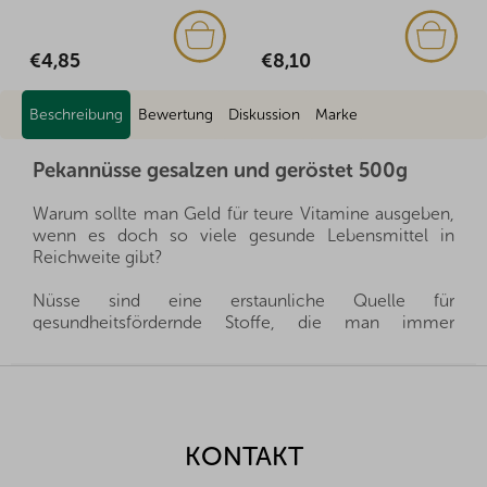
€8,10
€2,51
Beschreibung
Bewertung
Diskussion
Marke
Pekannüsse gesalzen und geröstet 500g
Warum sollte man Geld für teure Vitamine ausgeben,
wenn es doch so viele gesunde Lebensmittel in
Reichweite gibt?
Nüsse sind eine erstaunliche Quelle für
gesundheitsfördernde Stoffe, die man immer
griffbereit haben kann, und gleichzeitig sättigen sie
hervorragend. Sie sind ein gesunder und schneller
F
Snack, man muss nur auswählen, welche Nüsse für
u
die eigene Familie die richtigen sind.
ß
z
KONTAKT
Wir importieren alle unsere Nüsse direkt aus den
e
Herkunftsländern, und dank der guten Beziehungen