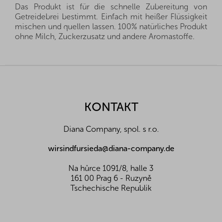
Das Produkt ist für die schnelle Zubereitung von
Getreidebrei bestimmt. Einfach mit heißer Flüssigkeit
mischen und quellen lassen. 100% natürliches Produkt
ohne Milch, Zuckerzusatz und andere Aromastoffe.
Allergene:
ohne Allergene
Zutaten:
Naturreis, Sorghumhirse, roter Quinoa,
F
weiße Quinoaflocken, Leinsamenmehl, löslicher
u
Ballaststoff Inulin, Antioxidationsmittel
ß
Sonnenblumenlecithin, Salz
z
KONTAKT
e
Nährwerte pro 100 g:
i
Energiewert (kJ/kcal)
1521/361
Diana Company, spol. s r.o.
l
Eiweiß (g)
12
Fette (g)
5
e
wirsindfursieda@diana-company.de
Z toho nasycené mastné k. (g)
0,8
Kohlenhydrate (g)
60
Na hůrce 1091/8, halle 3
Davon Zucker (g)
1,2
161 00 Prag 6 - Ruzyně
Ballaststoffe (g)
14
Tschechische Republik
Salz (g)
0,4