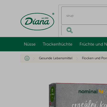
Zum
Inhalt
springen
Nüsse
Trockenfrüchte
Früchte und 
Startseite
Gesunde Lebensmittel
Flocken und Por