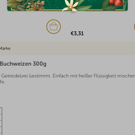
Auf Lager
Auf Lage
(1x)
€5,10
€3,31
Marke
 Buchweizen 300g
n Getreidebrei bestimmt. Einfach mit heißer Flüssigkeit mische
fe.