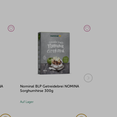
Nominal BLP Getreidebrei NOMINA
Nominal Getreidebrei
Sorghumhirse 300g
300g
Auf Lager
Auf Lager