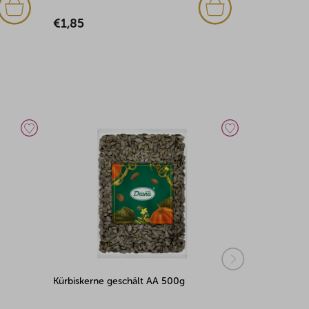
€1,85
€1,77
kerne geschält AA 500g
Fruchtstreifen Himbeere 100g