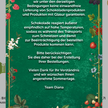
€1,94
DAS KÖNNTE SIE INTERESSIEREN
annisbeere
Moštěnický Sirup Blaubeere 0,7l
Kürbis