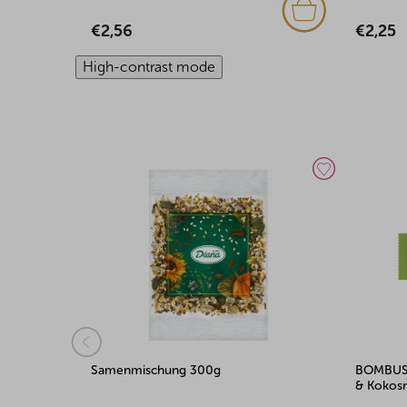
€2,56
€2,25
High-contrast mode
enmischung 300g
BOMBUS BIO Schwarze Joh
& Kokosnuss 50g