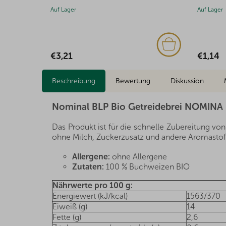
Lager
Auf Lager
,21
€1,14
Beschreibung
Bewertung
Diskussion
Nominal BLP Bio Getreidebrei NOMINA
Das Produkt ist für die schnelle Zubereitung vo
ohne Milch, Zuckerzusatz und andere Aromastof
Allergene:
ohne Allergene
Zutaten:
100 % Buchweizen BIO
Nährwerte pro 100 g:
Energiewert (kJ/kcal)
1563/370
Eiweiß (g)
14
Fette (g)
2,6