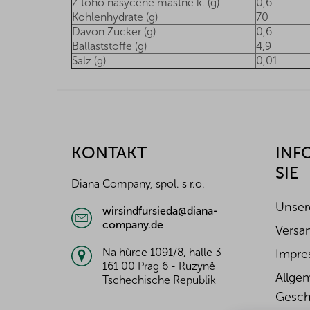
Z toho nasycené mastné k. (g)
0,6
Kohlenhydrate (g)
70
Davon Zucker (g)
0,6
Ballaststoffe (g)
4,9
Salz (g)
0,01
F
u
ß
z
KONTAKT
INF
e
SIE
i
Diana Company, spol. s r.o.
l
e
Unser
wirsindfursieda@diana-
company.de
Versa
Na hůrce 1091/8, halle 3
Impre
161 00 Prag 6 - Ruzyně
Allge
Tschechische Republik
Gesch