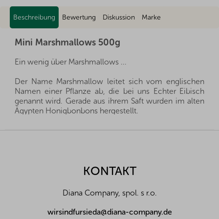
Beschreibung
Bewertung
Diskussion
Marke
Mini Marshmallows 500g
Ein wenig über Marshmallows ...
Der Name Marshmallow leitet sich vom englischen
Namen einer Pflanze ab, die bei uns Echter Eibisch
genannt wird. Gerade aus ihrem Saft wurden im alten
Ägypten Honigbonbons hergestellt.
Marshmallows werden aus Zucker, Sirup, Wasser,
F
Gelatine, Maisstärke und Aromastoffen hergestellt. In
u
der Regel haben sie eine typische blassrosa Farbe,
ß
aber mit Hilfe eines Farbstoffs kann jede beliebige
z
KONTAKT
Farbe erzeugt werden. Die Zutaten werden gemischt,
e
gekocht, aufgeschlagen und in Formen fest werden
i
lassen. Und wenn sie schon gut ihre Form halten, sind
Diana Company, spol. s r.o.
l
sie bereit, zu Ihnen nach Hause zu kommen.
e
wirsindfursieda@diana-company.de
Allergene:
ohne Allergene