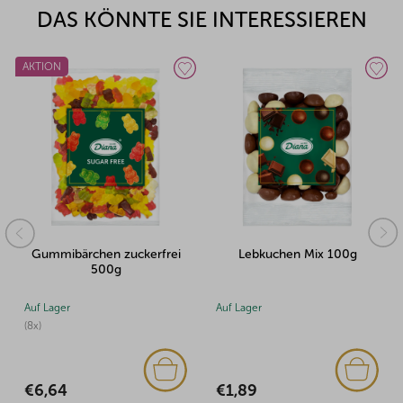
DAS KÖNNTE SIE INTERESSIEREN
n zuckerfrei
Lebkuchen Mix 100g
Tropical Ufona
00g
Auf Lager
Auf Lager
€1,89
€2,02