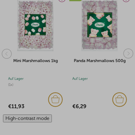
 Marshmallows 1kg
Panda Marshmallows 500g
Panda Mar
r
Auf Lager
Auf Lager
€6,29
€8,58
3
High-contrast mode