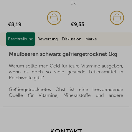
(5x)
€8,19
€9,33
Beschreibung
Bewertung
Diskussion
Marke
Maulbeeren schwarz gefriergetrocknet 1kg
Warum sollte man Geld für teure Vitamine ausgeben,
wenn es doch so viele gesunde Lebensmittel in
Reichweite gibt?
Gefriergetrocknetes Obst ist eine hervorragende
Quelle für Vitamine, Mineralstoffe und andere
wertvolle Stoffe, die Sie Ihrer Familie das ganze Jahr
über zur Verfügung stellen können. Sie sind eine
F
gesunde Alternative zu Süßigkeiten und gleichzeitig
u
geben sie Ihren Kleinen alles, was sie für eine gesunde
ß
Entwicklung brauchen.
z
KONTAKT