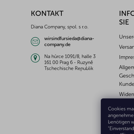
ß
z
KONTAKT
INF
e
SIE
i
Diana Company, spol. s r.o.
l
e
Unser
wirsindfursieda@diana-
company.de
Versa
Na hůrce 1091/8, halle 3
Impre
161 00 Prag 6 - Ruzyně
Allge
Tschechische Republik
Gesch
Kunde
Wider
Widerr
Cookies mac
Daten
angenehmer 
benötigen w
"Einverstan