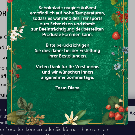
ORMATIONEN FÜR
FACEBOOK
e Geschichte
nd und Bezahlung
ssum
meine
äftsbedingungen mit
ninformationen
rufsbelehrung &
ufsformular
hen das Surfen auf unserer Webseite für Sie
schutzerklärung
Ak
und einfacher. Um einige von ihnen zu verarbeiten,
ir Ihre Zustimmung, die Sie durch Klicken auf
den" erteilen können, oder Sie können ihnen einzeln