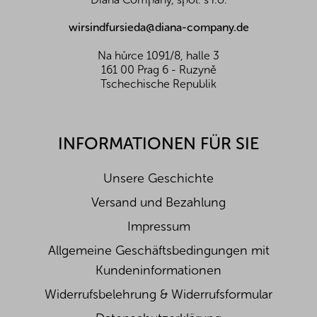
m
l
e
e
wirsindfursieda@diana-company.de
n
t
Na hůrce 1091/8, halle 3
e
161 00 Prag 6 - Ruzyně
d
Tschechische Republik
e
r
L
i
INFORMATIONEN FÜR SIE
s
t
e
Unsere Geschichte
Versand und Bezahlung
Impressum
Allgemeine Geschäftsbedingungen mit
Kundeninformationen
Widerrufsbelehrung & Widerrufsformular