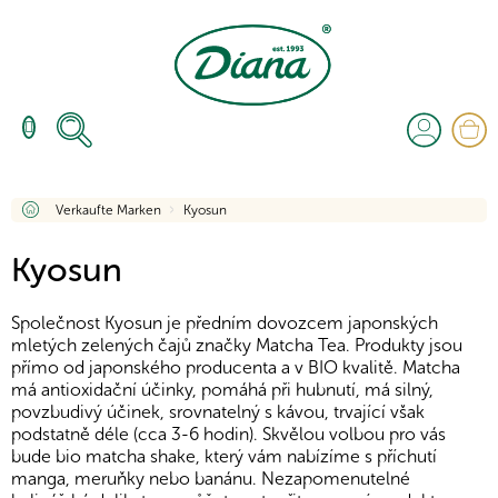
Zum
Inhalt
springen
W
Startseite
Verkaufte Marken
Kyosun
Kyosun
Společnost Kyosun je předním dovozcem japonských
mletých zelených čajů značky Matcha Tea. Produkty jsou
přímo od japonského producenta a v BIO kvalitě. Matcha
má antioxidační účinky, pomáhá při hubnutí, má silný,
povzbudivý účinek, srovnatelný s kávou, trvající však
podstatně déle (cca 3-6 hodin). Skvělou volbou pro vás
bude bio matcha shake, který vám nabízíme s příchutí
manga, meruňky nebo banánu. Nezapomenutelné