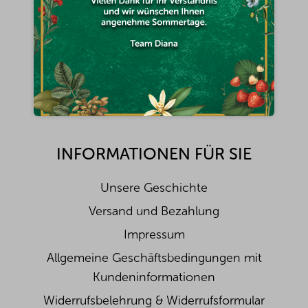
i
Diana Company, spol. s r.o.
l
e
wirsindfursieda@diana-company.de
Na hůrce 1091/8, halle 3
161 00 Prag 6 - Ruzyně
Tschechische Republik
INFORMATIONEN FÜR SIE
Unsere Geschichte
Versand und Bezahlung
Impressum
Allgemeine Geschäftsbedingungen mit
Kundeninformationen
Widerrufsbelehrung & Widerrufsformular