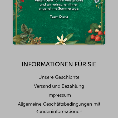
e
i
Diana Company, spol. s r.o.
l
e
wirsindfursieda@diana-company.de
Na hůrce 1091/8, halle 3
161 00 Prag 6 - Ruzyně
Tschechische Republik
INFORMATIONEN FÜR SIE
Unsere Geschichte
Versand und Bezahlung
Impressum
Allgemeine Geschäftsbedingungen mit
Kundeninformationen