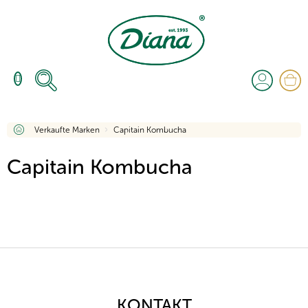
Zum
Inhalt
springen
W
Startseite
Verkaufte Marken
Capitain Kombucha
Capitain Kombucha
F
u
ß
z
KONTAKT