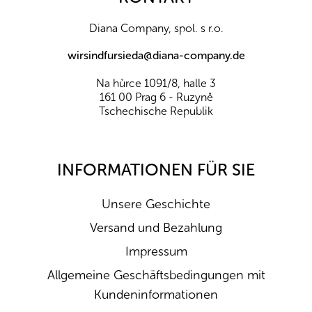
e
i
Diana Company, spol. s r.o.
l
e
wirsindfursieda@diana-company.de
Na hůrce 1091/8, halle 3
161 00 Prag 6 - Ruzyně
Tschechische Republik
INFORMATIONEN FÜR SIE
Unsere Geschichte
Versand und Bezahlung
Impressum
Allgemeine Geschäftsbedingungen mit
Kundeninformationen