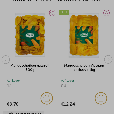
NEU
NEU
ell
Mangoscheiben Vietnam
Mangoscheiben Vietnam
exclusive 1kg
exclusive 100g
Auf Lager
Auf Lager
(2x)
(2x)
€12,24
€1,37