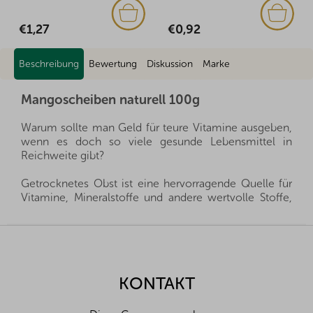
€0,92
€1,37
Beschreibung
Bewertung
Diskussion
Marke
Mangoscheiben naturell 100g
Warum sollte man Geld für teure Vitamine ausgeben,
wenn es doch so viele gesunde Lebensmittel in
Reichweite gibt?
Getrocknetes Obst ist eine hervorragende Quelle für
Vitamine, Mineralstoffe und andere wertvolle Stoffe,
die Sie Ihrer Familie das ganze Jahr über zur Verfügung
stellen können. Es ist eine gesunde Alternative zu
F
Süßigkeiten und gleichzeitig geben sie Ihren Kleinen
u
alles, was sie für eine gesunde Entwicklung brauchen.
ß
z
KONTAKT
Wir importieren alle unsere Produkte direkt aus den
e
Herkunftsländern, und dank der guten Beziehungen
i
und des fairen Umgangs mit unseren Lieferanten sind