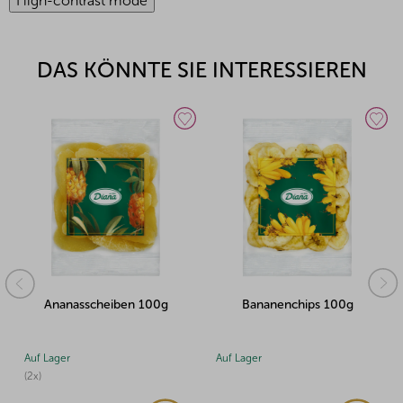
High-contrast mode
DAS KÖNNTE SIE INTERESSIEREN
ben 100g
Bananenchips 100g
Birnen 100
Auf Lager
Auf Lager