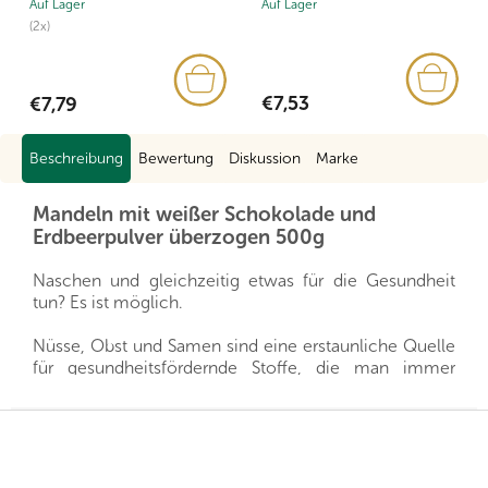
Auf Lager
Auf Lager
(2x)
€7,53
€7,79
Beschreibung
Bewertung
Diskussion
Marke
Mandeln mit weißer Schokolade und
Erdbeerpulver überzogen 500g
Naschen und gleichzeitig etwas für die Gesundheit
tun? Es ist möglich.
Nüsse, Obst und Samen sind eine erstaunliche Quelle
für gesundheitsfördernde Stoffe, die man immer
griffbereit haben kann, und gleichzeitig sättigen sie
hervorragend. Sie sind ein gesunder und schneller
F
Snack, man muss nur auswählen, welche Sorte für die
u
eigene Familie die richtige ist.
ß