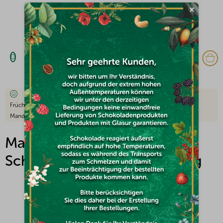
Zum
×
Inhalt
springen
W
Startseite
Früchte und Nüsse in Überzügen
Früchte und Nüsse in weißer Schokolade
Mandeln mit weißer Schokolade überzogen 100g
Mandeln mit weißer
Schokolade überzogen 100g