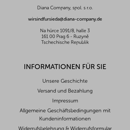
i
und des fairen Umgangs mit unseren Lieferanten sind
Diana Company, spol. s r.o.
l
wir oft in der Lage, exklusive Vertretungen direkt von
e
Landwirten und Anbauern der besten Nüsse und
wirsindfursieda@diana-company.de
Früchte aus der ganzen Welt zu erhalten. Aus diesem
Grund liefern wir die besten Waren für Sie und Ihre
Na hůrce 1091/8, halle 3
Familie.
161 00 Prag 6 - Ruzyně
Tschechische Republik
Uns liegt die Natur am Herzen und wir wollen die Welt
verbessern. Aus diesem Grund entsprechen alle in
unseren Produkten enthaltene Palmöle der RSPO-
Zertifizierung. Diese bezeichnet Palmöl aus
INFORMATIONEN FÜR SIE
nachhaltiger Produktion, das strenge Kriterien zum
Schutz von Umwelt, Flora und Fauna erfüllt. So steht
Unsere Geschichte
Ihrem Naschvergnügen nichts mehr im Wege.
Versand und Bezahlung
Wie überziehen wir die Nüsse und das Obst für Sie?
Impressum
Der Vorgang, bei dem die Glasur auf den Kern
aufgetragen wird, heißt Dragieren. Dieses Verfahren
Allgemeine Geschäftsbedingungen mit
hat seinen Ursprung in Griechenland. Damals wurden
Kundeninformationen
sie noch in einem Kessel dragiert, der über einem
Feuer hing. Heutzutage hat sich die Technik
Widerrufsbelehrung & Widerrufsformular