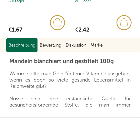
Auf Lager
Auf Lager
€1,67
€2,42
Beschreibung
Bewertung
Diskussion
Marke
Mandeln blanchiert und gestiftelt 100g
Warum sollte man Geld für teure Vitamine ausgeben,
wenn es doch so viele gesunde Lebensmittel in
Reichweite gibt?
Nüsse sind eine erstaunliche Quelle für
gesundheitsfördernde Stoffe, die man immer
griffbereit haben kann, und gleichzeitig sättigen sie
hervorragend. Sie sind ein gesunder und schneller
F
Snack, man muss nur auswählen, welche Nüsse für
u
die eigene Familie die richtigen sind.
ß