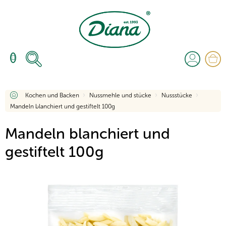
Zum
Inhalt
springen
W
Startseite
Kochen und Backen
Nussmehle und stücke
Nussstücke
Mandeln blanchiert und gestiftelt 100g
Mandeln blanchiert und
gestiftelt 100g