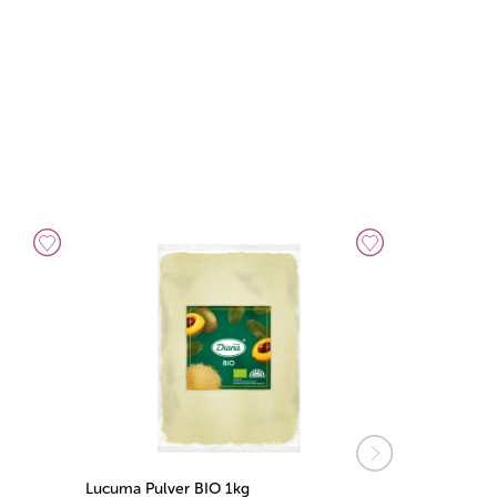
Lucuma Pulver BIO 1kg
Baobab Pulv