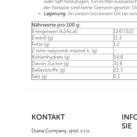
oder Saft hinzufügen. Ein echter kulinari
der Fantasie sind keine Grenzen gesetzt. D
Lagerung:
An einem trockenen Ort bei eine
Nährwerte pro 100 g:
Energiewert (kJ/kcal)
1347/322
Eiweiß (g)
11,3
Fette (g)
1,2
Z toho nasycené mastné k. (g)
-
Kohlenhydrate (g)
54,8
Davon Zucker (g)
31,8
Ballaststoffe (g)
22,3
Salz (g)
0,1
F
u
ß
z
KONTAKT
INF
e
SIE
i
Diana Company, spol. s r.o.
l