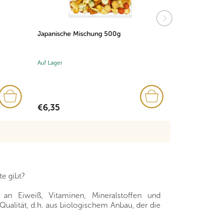
Japanische Mischung 500g
Honigknuspe
500g
Auf Lager
Auf Lager
€6,35
€7,89
e gibt?
an Eiweiß, Vitaminen, Mineralstoffen und
-Qualität, d.h. aus biologischem Anbau, der die