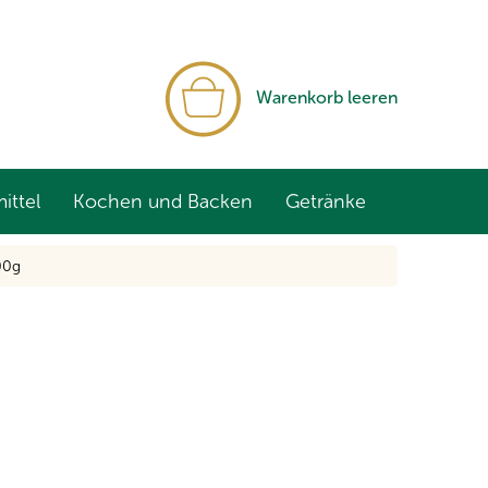
WARENKORB
Warenkorb leeren
ittel
Kochen und Backen
Getränke
00g