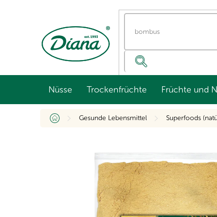
Zum
Inhalt
springen
Nüsse
Trockenfrüchte
Früchte und 
Startseite
Gesunde Lebensmittel
Superfoods (nat