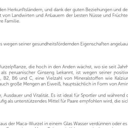
s den Herkunftsländern, und dank der guten Beziehungen und de
rekt von Landwirten und Anbauern der besten Nüsse und Frücht
re Familie.
kas wegen seiner gesundheitsfördernden Eigenschaften angebau
Wurzelpflanze, die hoch in den Anden wächst, wo sie seit Ja
als peruanischer Ginseng bekannt, ist wegen seiner positiv
1, B2, B6 und C, eine Vielzahl von Mineralstoffen wie Kalz
 auch große Mengen an Eiweiß, hauptsächlich in Form von Ami
Ausdauer und Vitalität. Es ist ideal für Sportler und während d
häufig als unterstützendes Mittel für Paare empfohlen wird, die 
 aus der Maca-Wurzel in einem Glas Wasser verdünnen oder es 