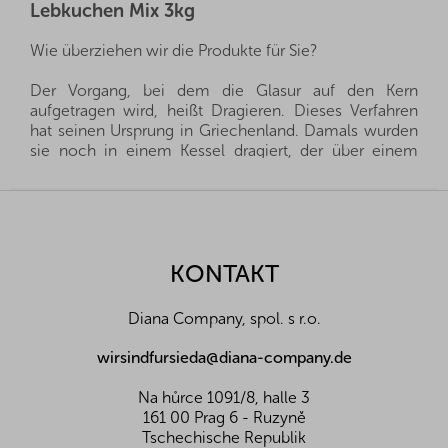
Lebkuchen Mix 3kg
Wie überziehen wir die Produkte für Sie?
Der Vorgang, bei dem die Glasur auf den Kern
aufgetragen wird, heißt Dragieren. Dieses Verfahren
hat seinen Ursprung in Griechenland. Damals wurden
sie noch in einem Kessel dragiert, der über einem
Feuer hing. Heutzutage hat sich die Technik
weiterentwickelt, so dass das Grundprodukt in eine
F
rotierende Trommel geschüttet wird, in die die Glasur
u
nach und nach eingespritzt wird und nacheinander an
ß
ihr haften bleibt. So wird die Glasur kontinuierlich
z
KONTAKT
abgekühlt und verfestigt. Die so entstandenen
e
Leckerbissen werden dann sorgfältig poliert, damit sie
i
schön glatt und zum Verzehr bereit sind.
Diana Company, spol. s r.o.
l
Hier bei uns in Diana dragieren wir nur die besten
e
wirsindfursieda@diana-company.de
Produkte. Sie müssen sich also keine Sorgen machen,
dass unter der Glasur irgendeine "B"-Qualität
Na hůrce 1091/8, halle 3
verborgen ist. Im Gegenteil, es handelt sich nur um
161 00 Prag 6 - Ruzyně
laute hochwertige Stücke, die Sie in unserem E-Shop
Tschechische Republik