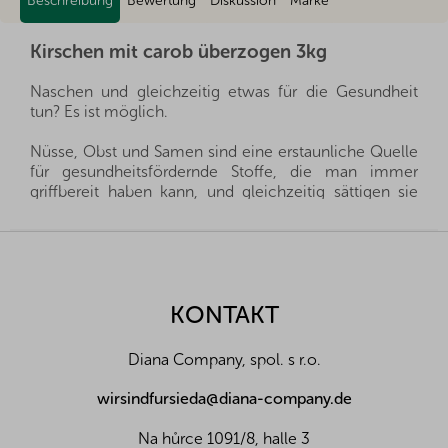
Beschreibung
Bewertung
Diskussion
Marke
Kirschen mit carob überzogen 3kg
Naschen und gleichzeitig etwas für die Gesundheit
tun? Es ist möglich.
Nüsse, Obst und Samen sind eine erstaunliche Quelle
für gesundheitsfördernde Stoffe, die man immer
griffbereit haben kann, und gleichzeitig sättigen sie
hervorragend. Sie sind ein gesunder und schneller
Snack, man muss nur auswählen, welche Sorte für die
F
eigene Familie die richtige ist.
u
ß
Wir importieren alle unsere Nüsse direkt aus den
z
KONTAKT
Herkunftsländern, und dank der guten Beziehungen
e
und des fairen Umgangs mit unseren Lieferanten sind
i
wir oft in der Lage, exklusive Vertretungen direkt von
Diana Company, spol. s r.o.
l
Landwirten und Anbauern der besten Nüsse und
Früchte aus der ganzen Welt zu erhalten. Aus diesem
e
wirsindfursieda@diana-company.de
Grund liefern wir die besten Waren für Sie und Ihre
Familie.
Na hůrce 1091/8, halle 3