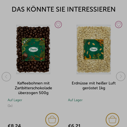
DAS KÖNNTE SIE INTERESSIEREN
Kaffeebohnen mit
Erdnüsse mit heißer Luft
Zartbitterschokolade
geröstet 1kg
überzogen 500g
Auf Lager
Auf Lager
Au
(1x)
(1
€6,21
€8,24
€