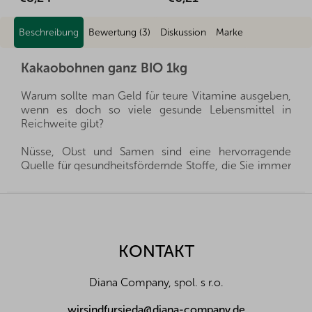
Beschreibung
Bewertung (3)
Diskussion
Marke
Kakaobohnen ganz BIO 1kg
Warum sollte man Geld für teure Vitamine ausgeben,
wenn es doch so viele gesunde Lebensmittel in
Reichweite gibt?
Nüsse, Obst und Samen sind eine hervorragende
Quelle für gesundheitsfördernde Stoffe, die Sie immer
griffbereit haben können und gleichzeitig sind sie sehr
sättigend. Noch wertvoller sind sie in Bio-Qualität, d.h.
F
aus biologischem Anbau, der die Natur und unsere
u
Gesundheit schont. Sie sind ein gesunder und
ß
schneller Snack, man muss sich nur entscheiden,
z
KONTAKT
welche für die eigene Familie die richtigen sind.
e
i
Wir importieren alle unsere Produkte direkt aus den
Diana Company, spol. s r.o.
l
Herkunftsländern, und dank der guten Beziehungen
und des fairen Umgangs mit unseren Lieferanten sind
e
wirsindfursieda@diana-company.de