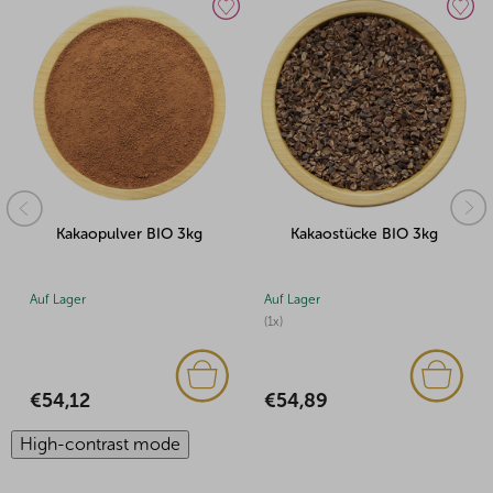
O 3kg
Kakaostücke BIO 3kg
Kakaostücke BIO 1
Auf Lager
Auf Lager
(1x)
€20,56
€54,89
High-contrast mode