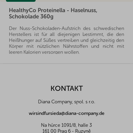
HealthyCo Proteinella - Haselnuss,
Schokolade 360g
Der Nuss-Schokoladen-Aufstrich des schwedischen
Herstellers ist für all diejenigen bestimmt, die den
Heißhunger auf Süßes vertreiben und gleichzeitig den
Körper mit nützlichen Nährstoffen und nicht mit
leeren Kalorien versorgen wollen.
Proteinella ist mit Eiweiß (Molkenproteinisolat)
F
angereichert und enthält keinen Zuckerzusatz. Der
u
Zuckergehalt (nur 6,6 g pro 100 g) stammt aus den bei
ß
der Herstellung verwendeten Zutaten.
z
KONTAKT
e
Das in Proteinella enthaltene Maltitol ist ein
i
alkoholischer Zucker, dessen Kalorienwert etwa 70 %
Diana Company, spol. s r.o.
l
niedriger ist als der von normalem Zucker. Ein
e
bedeutender Vorteil von Maltitol ist, dass es nur einen
wirsindfursieda@diana-company.de
halb so hohen glykämischen Index wie Saccharose
(normaler Zucker) hat, was bedeutet, dass es den
Na hůrce 1091/8, halle 3
Blutzuckerspiegel nicht wie normaler Zucker erhöht.
161 00 Prag 6 - Ruzyně