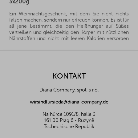
3x200g
Ein Weihnachtsgeschenk, mit dem Sie nicht nichts
falsch machen, sondern nur erfreuen können. Es ist für
all jene bestimmt, die den Heißhunger auf Süßes
vertreiben und gleichzeitig den Körper mit nützlichen
Nährstoffen und nicht mit leeren Kalorien versorgen
wollen.
F
Allergene:
Produkt enthält Milch, Schalenfrüchte
u
Zutaten:
Proteinella - Salzkaramell 200g
ß
Zutaten: Süßungsmittel (Maltit),
z
KONTAKT
Sonnenblumenöl,
Molkeneiweißkonzentrat
e
(aus Milch) 12%, Magermilchpulver
,
i
Kakaobutter, fettreduziertes Kakaopulver (2%),
Diana Company, spol. s r.o.
l
Kokosnussöl,
Butterfett (aus Milch)
, Emulgator
(Sonnenblumenlecithin), Meersalz, natürliches
e
wirsindfursieda@diana-company.de
Aroma, Farbstoff (Paprikaextrakt). Nährwerte pro
100g: Energie (Kj/Kcal) 2197/531, Fett 40g, davon
Na hůrce 1091/8, halle 3
gesättigt 9,5g, Kohlenhydrate 41g, davon Zucker
161 00 Prag 6 - Ruzyně
6,6g, Polyole 34g, Protein 14g, Salz 0,48g.
Tschechische Republik
Achtung: kann Spuren von Nüssen enthalten.
Allergene: fett gedruckt. Übermäßiger Verzehr