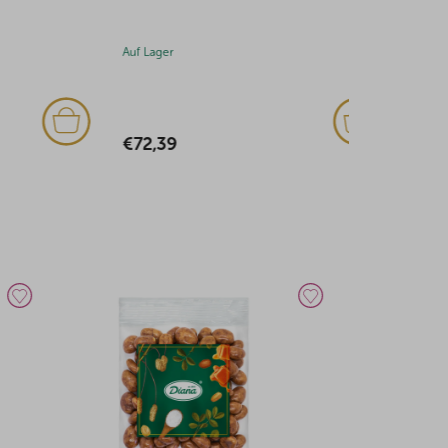
Auf Lager
Auf Lager
(5x)
€72,39
€32,37