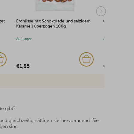
lzigem
Gebrannte Mandeln 100g
Gebrannte 
Auf Lager
Auf Lager
(1x)
€2,25
€2,51
e gibt?
nd gleichzeitig sättigen sie hervorragend. Sie
gen sind.