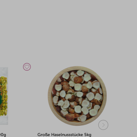
Große Haselnussstücke 5kg
Pistazienst