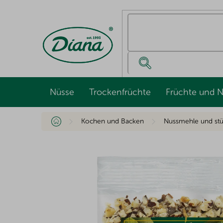
Zum
Inhalt
springen
Nüsse
Trockenfrüchte
Früchte und 
Startseite
Kochen und Backen
Nussmehle und st