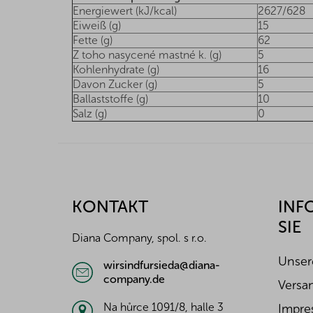
Energiewert (kJ/kcal)
2627/628
Eiweiß (g)
15
Fette (g)
62
Z toho nasycené mastné k. (g)
5
Kohlenhydrate (g)
16
Davon Zucker (g)
5
Ballaststoffe (g)
10
Salz (g)
0
F
u
ß
z
KONTAKT
INF
e
SIE
i
Diana Company, spol. s r.o.
l
e
Unser
wirsindfursieda@diana-
company.de
Versa
Na hůrce 1091/8, halle 3
Impre