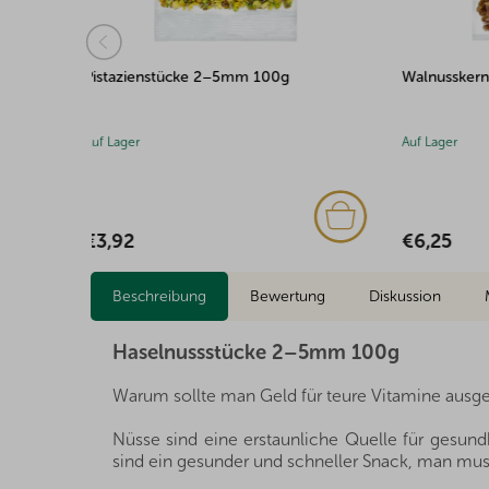
Walnusskerne Viertel LQ 500g
Makadami
100g
Auf Lager
Auf Lager
€6,25
€3,79
Beschreibung
Bewertung
Diskussion
Haselnussstücke 2–5mm 100g
Warum sollte man Geld für teure Vitamine ausge
Nüsse sind eine erstaunliche Quelle für gesundh
sind ein gesunder und schneller Snack, man muss