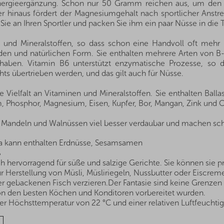
nergieergänzung. Schon nur 50 Gramm reichen aus, um den E
über hinaus fördert der Magnesiumgehalt nach sportlicher Ans
ie an Ihren Sportler und packen Sie ihm ein paar Nüsse in die 
und Mineralstoffen, so dass schon eine Handvoll oft mehr nüt
nden und natürlichen Form. Sie enthalten mehrere Arten von B
haben. Vitamin B6 unterstützt enzymatische Prozesse, so d
hts übertrieben werden, und das gilt auch für Nüsse.
 Vielfalt an Vitaminen und Mineralstoffen. Sie enthalten Ballas
, Phosphor, Magnesium, Eisen, Kupfer, Bor, Mangan, Zink und 
 Mandeln und Walnüssen viel besser verdaubar und machen schn
 a kann enthalten Erdnüsse, Sesamsamen
%
h hervorragend für süße und salzige Gerichte. Sie können sie 
r Herstellung von Müsli, Müsliriegeln, Nussbutter oder Eiscrem
 gebackenen Fisch verzieren.Der Fantasie sind keine Grenzen 
von den besten Köchen und Konditoren vorbereitet wurden.
r Höchsttemperatur von 22 °C und einer relativen Luftfeuchtig