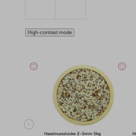
High-contrast mode
Haselnussstücke 2–5mm 5kg
Haselnu