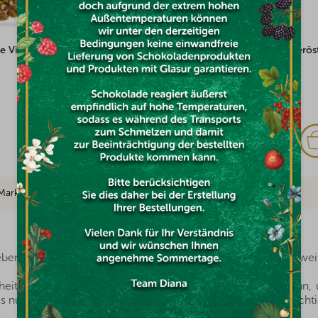
anüsse gesalzen und geröstet
Erdnüsse mit Schokolade und sa
Karamell überzogen 100g
Auf Lager
€1,85
Marke
ben, wenn es doch so viele gesunde Lebensmittel in Reichweit
eitsfördernde Stoffe, die man immer griffbereit haben kann, u
 nur auswählen, welche Nüsse für die eigene Familie die richti