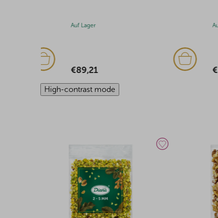
Auf Lager
Auf Lager
€89,21
€11,27
High-contrast mode