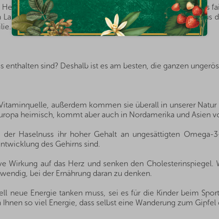
n Herkunftsländern, und dank der guten Beziehungen und des fa
von Landwirten und Anbauern der besten Nüsse und Früchte aus 
lie.
s enthalten sind? Deshalb ist es am besten, die ganzen ungerös
 Vitaminquelle, außerdem kommen sie überall in unserer Natur 
in Europa heimisch, kommt aber auch in Nordamerika und Asien vo
l der Haselnuss ihr hoher Gehalt an ungesättigten Omega-3
Entwicklung des Gehirns sind.
ive Wirkung auf das Herz und senken den Cholesterinspiege
otwendig, bei der Ernährung daran zu denken.
l neue Energie tanken muss, sei es für die Kinder beim Sport,
Ihnen so viel Energie, dass selbst eine Wanderung zum Gipfel 