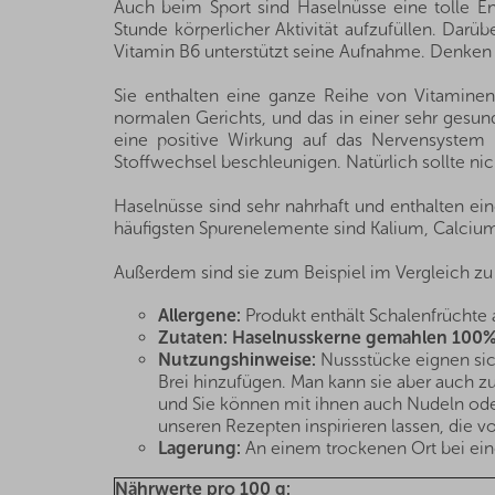
Auch beim Sport sind Haselnüsse eine tolle E
Stunde körperlicher Aktivität aufzufüllen. Dar
Vitamin B6 unterstützt seine Aufnahme. Denken S
Sie enthalten eine ganze Reihe von Vitaminen 
normalen Gerichts, und das in einer sehr gesu
eine positive Wirkung auf das Nervensystem 
Stoffwechsel beschleunigen. Natürlich sollte nic
Haselnüsse sind sehr nahrhaft und enthalten eine
häufigsten Spurenelemente sind Kalium, Calcium
Außerdem sind sie zum Beispiel im Vergleich zu
Allergene:
Produkt enthält Schalenfrüchte
Zutaten:
Haselnusskerne gemahlen 100
Nutzungshinweise:
Nussstücke eignen sic
Brei hinzufügen. Man kann sie aber auch zu
und Sie können mit ihnen auch Nudeln oder
unseren Rezepten inspirieren lassen, die 
Lagerung:
An einem trockenen Ort bei eine
Nährwerte pro 100 g: