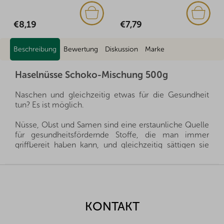
€8,19
€7,79
Beschreibung
Bewertung
Diskussion
Marke
Haselnüsse Schoko-Mischung 500g
Naschen und gleichzeitig etwas für die Gesundheit
tun? Es ist möglich.
Nüsse, Obst und Samen sind eine erstaunliche Quelle
für gesundheitsfördernde Stoffe, die man immer
griffbereit haben kann, und gleichzeitig sättigen sie
hervorragend. Sie sind ein gesunder und schneller
Snack, man muss nur auswählen, welche Sorte für die
F
eigene Familie die richtige ist.
u
ß
Wir importieren alle unsere Nüsse direkt aus den
z
KONTAKT
Herkunftsländern, und dank der guten Beziehungen
e
und des fairen Umgangs mit unseren Lieferanten sind