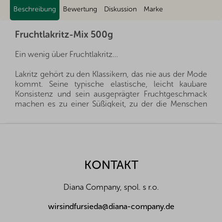
Beschreibung
Bewertung
Diskussion
Marke
Fruchtlakritz-Mix 500g
Ein wenig über Fruchtlakritz…
Lakritz gehört zu den Klassikern, das nie aus der Mode
kommt. Seine typische elastische, leicht kaubare
Konsistenz und sein ausgeprägter Fruchtgeschmack
machen es zu einer Süßigkeit, zu der die Menschen
gerne zurückkehren – oft auch mit einem Hauch von
Nostalgie.
F
u
Die Fruchtlakritz-Mischung bietet eine bunte
ß
Kombination aus Farben und Geschmacksrichtungen
z
KONTAKT
in Form von langen, weichen Stäbchen, die gut in der
e
Hand liegen, sich leicht teilen lassen und noch besser
i
schmecken. Jedes Stück bietet eine andere
Diana Company, spol. s r.o.
l
Geschmacksnote, sodass es nie langweilig wird
e
wirsindfursieda@diana-company.de
Interessant ist, dass gerade Lakritz zu den ersten Arten