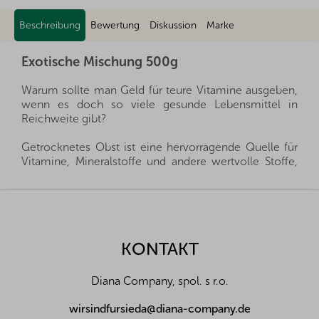
Beschreibung
Bewertung
Diskussion
Marke
Exotische Mischung 500g
Warum sollte man Geld für teure Vitamine ausgeben,
wenn es doch so viele gesunde Lebensmittel in
Reichweite gibt?
Getrocknetes Obst ist eine hervorragende Quelle für
Vitamine, Mineralstoffe und andere wertvolle Stoffe,
die Sie Ihrer Familie das ganze Jahr über zur Verfügung
stellen können. Sie sind eine gesunde Alternative zu
F
Süßigkeiten und gleichzeitig geben sie Ihren Kleinen
u
alles, was sie für eine gesunde Entwicklung brauchen.
ß
z
KONTAKT
Wir importieren alle unsere Produkte direkt aus den
e
Herkunftsländern, und dank der guten Beziehungen
i
und des fairen Umgangs mit unseren Lieferanten sind
Diana Company, spol. s r.o.
l
wir oft in der Lage, exklusive Vertretungen direkt von
Landwirten und Anbauern der besten Nüsse und
e
wirsindfursieda@diana-company.de
Früchte aus der ganzen Welt zu erhalten. Aus diesem