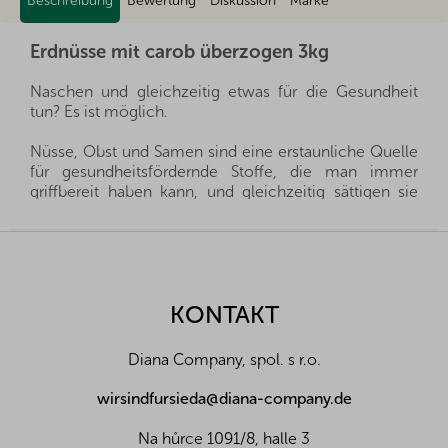
Beschreibung
Bewertung
Diskussion
Marke
Erdnüsse mit carob überzogen 3kg
Naschen und gleichzeitig etwas für die Gesundheit
tun? Es ist möglich.
Nüsse, Obst und Samen sind eine erstaunliche Quelle
für gesundheitsfördernde Stoffe, die man immer
griffbereit haben kann, und gleichzeitig sättigen sie
hervorragend. Sie sind ein gesunder und schneller
Snack, man muss nur auswählen, welche Sorte für die
F
eigene Familie die richtige ist.
u
ß
Wir importieren alle unsere Nüsse direkt aus den
z
KONTAKT
Herkunftsländern, und dank der guten Beziehungen
e
und des fairen Umgangs mit unseren Lieferanten sind
i
wir oft in der Lage, exklusive Vertretungen direkt von
Diana Company, spol. s r.o.
l
Landwirten und Anbauern der besten Nüsse und
Früchte aus der ganzen Welt zu erhalten. Aus diesem
e
wirsindfursieda@diana-company.de
Grund liefern wir die besten Waren für Sie und Ihre
Familie.
Na hůrce 1091/8, halle 3