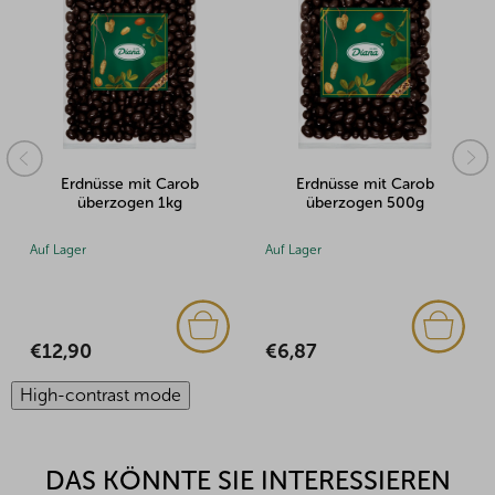
b
Erdnüsse mit Carob
Mandeln mit carob
überzogen 500g
überzogen 3kg
Auf Lager
Auf Lager
€6,87
€31,97
High-contrast mode
DAS KÖNNTE SIE INTERESSIEREN