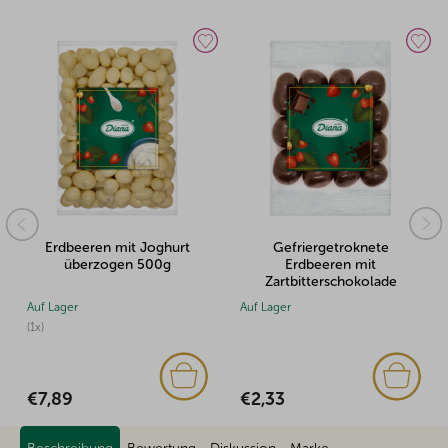
eeren mit Joghurt
Gefriergetroknete
Erd
berzogen 500g
Erdbeeren mit
Vollmi
Zartbitterschokolade
über
überzogen 100g
r
Auf Lager
Auf Lager
€2,33
€7,79