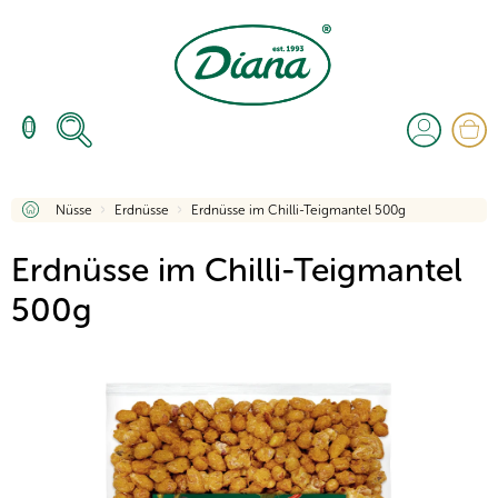
Zum
Inhalt
springen
W
Startseite
Nüsse
Erdnüsse
Erdnüsse im Chilli-Teigmantel 500g
Erdnüsse im Chilli-Teigmantel
500g