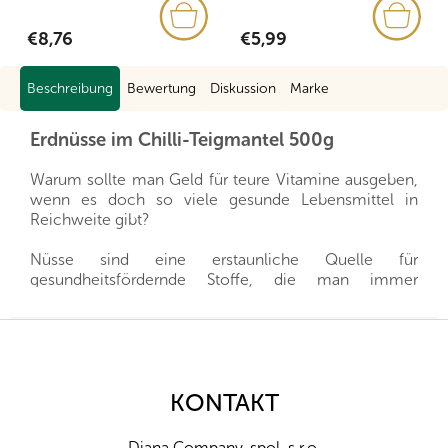
€8,76
€5,99
Beschreibung
Bewertung
Diskussion
Marke
Erdnüsse im Chilli-Teigmantel 500g
Warum sollte man Geld für teure Vitamine ausgeben,
wenn es doch so viele gesunde Lebensmittel in
Reichweite gibt?
Nüsse sind eine erstaunliche Quelle für
gesundheitsfördernde Stoffe, die man immer
griffbereit haben kann, und gleichzeitig sättigen sie
hervorragend. Sie sind ein gesunder und schneller
F
Snack, man muss nur auswählen, welche Nüsse für
u
die eigene Familie die richtigen sind.
ß
z
KONTAKT
Wir importieren alle unsere Nüsse direkt aus den
e
Herkunftsländern, und dank der guten Beziehungen
i
und des fairen Umgangs mit unseren Lieferanten sind
Diana Company, spol. s r.o.