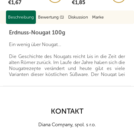
€1,67
€1,85
Beschreibung
Bewertung (1)
Diskussion
Marke
Erdnuss-Nougat 100g
Ein wenig über Nougat...
Die Geschichte des Nougats reicht bis in die Zeit der
alten Römer zurück. Im Laufe der Jahre haben sich die
Nougatrezepte verändert und heute gibt es viele
Varianten dieser köstlichen Süßware. Der Nougat bei
Diana besteht aus drei Schichten, um das
Geschmackserlebnis so abwechslungsreich wie
F
möglich zu gestalten. Die einzelnen Schichten
u
werden übereinander gestrichen und müssen erst
ß
einmal hart werden. Nach dem vollständigen Erhärten
z
KONTAKT
wird die große Nougatscheibe dann in die typischen
e
kleinen Würfel zerschnitten. Der gesamte Prozess
i
wird in sorgfältiger Handarbeit durchgeführt und die
Diana Company, spol. s r.o.
l
Nussbasis wird aus unseren erstklassigen Nüssen