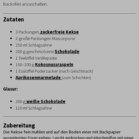
Backofen anzuschalten.
Zutaten
3 Packungen
zuckerfreie Kekse
2 große Packungen Mascarpone
250 ml Schlagsahne
200 g geschmolzene
Schokolade
1 Teelöffel Vanillepaste
150–200 g
Kokosnussraspeln
1 Esslöffel Puderzucker (nach Geschmack)
Aprikosenmarmelade
(zum Schichten)
Glasur:
200 g
weiße Schokolade
110 ml Schlagsahne
Zubereitung
Die Kekse fein mahlen und auf den Boden einer mit Backpapier
ausgelegten Form geben. Leicht andrücken und gleichmäßig mit einer