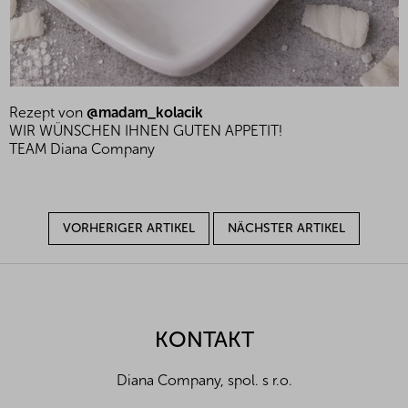
Rezept von
@madam_kolacik
WIR WÜNSCHEN IHNEN GUTEN APPETIT!
TEAM Diana Company
VORHERIGER ARTIKEL
NÄCHSTER ARTIKEL
F
u
ß
z
KONTAKT
e
i
Diana Company, spol. s r.o.
l