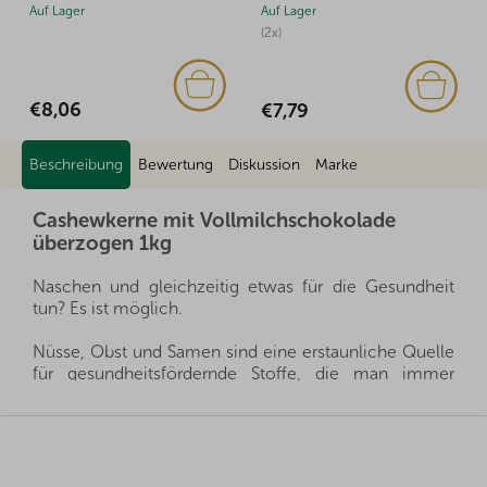
Auf Lager
Auf Lager
(2x)
€8,06
€7,79
Beschreibung
Bewertung
Diskussion
Marke
Cashewkerne mit Vollmilchschokolade
überzogen 1kg
Naschen und gleichzeitig etwas für die Gesundheit
tun? Es ist möglich.
Nüsse, Obst und Samen sind eine erstaunliche Quelle
für gesundheitsfördernde Stoffe, die man immer
griffbereit haben kann, und gleichzeitig sättigen sie
hervorragend. Sie sind ein gesunder und schneller
F
Snack, man muss nur auswählen, welche Sorte für die
u
eigene Familie die richtige ist.
ß