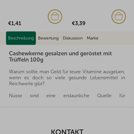
€1,41
€3,39
Beschreibung
Bewertung
Diskussion
Marke
Cashewkerne gesalzen und geröstet mit
Trüffeln 100g
Warum sollte man Geld für teure Vitamine ausgeben,
wenn es doch so viele gesunde Lebensmittel in
Reichweite gibt?
Nüsse sind eine erstaunliche Quelle für
gesundheitsfördernde Stoffe, die man immer
griffbereit haben kann, und gleichzeitig sättigen sie
F
hervorragend. Sie sind ein gesunder und schneller
u
Snack, man muss nur auswählen, welche Nüsse für
ß
die eigene Familie die richtigen sind.
z
KONTAKT