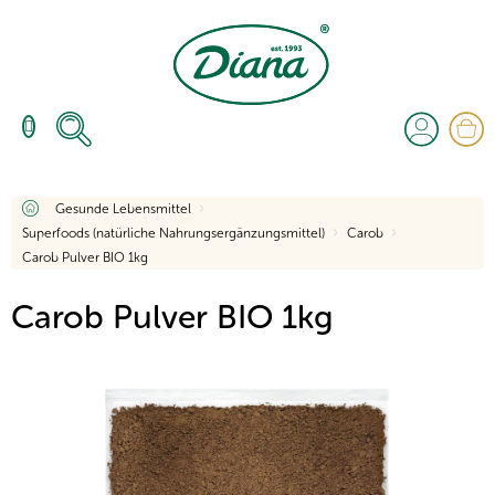
Zum
Inhalt
springen
W
Startseite
Gesunde Lebensmittel
Superfoods (natürliche Nahrungsergänzungsmittel)
Carob
Carob Pulver BIO 1kg
Carob Pulver BIO 1kg