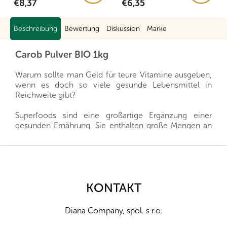
€8,37
€6,35
Beschreibung
Bewertung
Diskussion
Marke
Carob Pulver BIO 1kg
Warum sollte man Geld für teure Vitamine ausgeben,
wenn es doch so viele gesunde Lebensmittel in
Reichweite gibt?
Superfoods sind eine großartige Ergänzung einer
gesunden Ernährung. Sie enthalten große Mengen an
Eiweiß, Vitaminen, Mineralstoffen und
Spurenelementen und sind ebenfalls eine reichhaltige
F
Quelle für Ballaststoffe. Noch wertvoller sind sie in
u
Bio-Qualität, d.h. aus biologischem Anbau, der die
ß
Natur und unsere Gesundheit schont.
z
KONTAKT
e
Wir importieren alle unsere Produkte direkt aus den
i
Herkunftsländern, und dank der guten Beziehungen
Diana Company, spol. s r.o.
l
und des fairen Umgangs mit unseren Lieferanten sind
wir oft in der Lage, exklusive Vertretungen direkt von