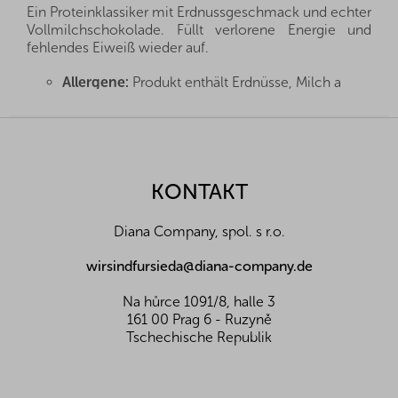
Ein Proteinklassiker mit Erdnussgeschmack und echter
Vollmilchschokolade. Füllt verlorene Energie und
fehlendes Eiweiß wieder auf.
Allergene:
Produkt enthält Erdnüsse, Milch a
kann enthalten Schalenfrüchte
Zutaten:
Eiweißmischung 27,5%
F
(
Molkeneiweißkonzentrat 10% und
u
Milcheiweißkonzentrat, Sojaproteinisolat
),
ß
Vollmilchschokolade mit Süßstoff 17% (Süßstoff:
z
KONTAKT
Maltitol, Kakaobutter,
Vollmilchpulver
,
e
Kakaomasse, fettreduziertes Kakaopulver,
i
Emulgator: Sonnenblumenlecithin, Aroma),
Diana Company, spol. s r.o.
l
Oligofruktose, Süßstoff: Maltitol,
Feuchthaltemittel: Glycerin, Creme mit
e
wirsindfursieda@diana-company.de
Vanillegeschmack und Süßstoff 10% [Süßstoff:
Maltitol, pflanzliche Fette (Palmöl, Sheafett),
Na hůrce 1091/8, halle 3
Süßmolkenpulver, Magermilchpulver
,
161 00 Prag 6 - Ruzyně
Emulgator: Sonnenblumenlecithin, Aroma,
Tschechische Republik
natürlicher Farbstoff (E160c)], Rapsöl,
hydrolysiertes Kollagen 4,2 %,
geröstete
Erdnüsse 3 %
, fettarmes Kakaopulver,