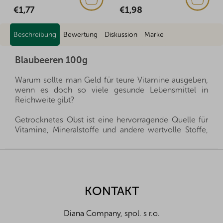
€1,77
€1,98
Beschreibung
Bewertung
Diskussion
Marke
Blaubeeren 100g
Warum sollte man Geld für teure Vitamine ausgeben,
wenn es doch so viele gesunde Lebensmittel in
Reichweite gibt?
Getrocknetes Obst ist eine hervorragende Quelle für
Vitamine, Mineralstoffe und andere wertvolle Stoffe,
die Sie Ihrer Familie das ganze Jahr über zur Verfügung
stellen können. Es ist eine gesunde Alternative zu
F
Süßigkeiten und gleichzeitig geben sie Ihren Kleinen
u
alles, was sie für eine gesunde Entwicklung brauchen.
ß
z
KONTAKT
Wir importieren alle unsere Produkte direkt aus den
e
Herkunftsländern, und dank der guten Beziehungen
i
und des fairen Umgangs mit unseren Lieferanten sind
Diana Company, spol. s r.o.
l
wir oft in der Lage, exklusive Vertretungen direkt von