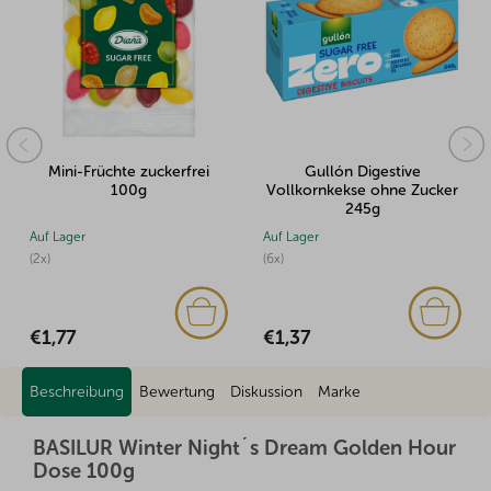
Mini-Früchte zuckerfrei
Gullón Digestive
100g
Vollkornkekse ohne Zucker
245g
Auf Lager
Auf Lager
(2x)
(6x)
€1,77
€1,37
Beschreibung
Bewertung
Diskussion
Marke
BASILUR Winter Night´s Dream Golden Hour
Dose 100g