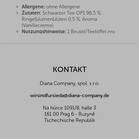
Allergene:
ohne Allergene
Zutaten:
Schwarzer Tee OP1 96,5 %,
Ringelblumenblüten 0,5 %, Aroma
(Vanillecreme)
Nutzungshinweise:
1 Beutel/Teelöffel pro
250ml Tasse, mit 100 °C heißem Wasser
aufgießen, 3-5 Minuten ziehen lassen
F
Lagerung:
Trocken und kühl lagern
u
ß
Nährwerte pro 100 g:
z
KONTAKT
Energiewert (kJ/kcal)
-
e
Eiweiß (g)
-
i
Fette (g)
-
Diana Company, spol. s r.o.
l
Z toho nasycené mastné k. (g)
-
e
Kohlenhydrate (g)
-
wirsindfursieda@diana-company.de
Davon Zucker (g)
-
Ballaststoffe (g)
-
Na hůrce 1091/8, halle 3
Salz (g)
-
161 00 Prag 6 - Ruzyně
Tschechische Republik