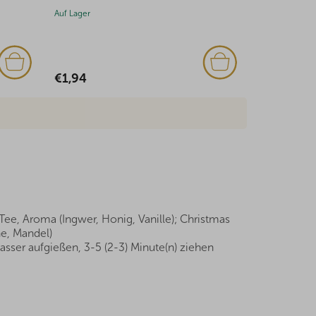
Auf Lager
Auf Lager
€1,94
€2,33
Tee, Aroma (Ingwer, Honig, Vanille); Christmas
he, Mandel)
sser aufgießen, 3-5 (2-3) Minute(n) ziehen