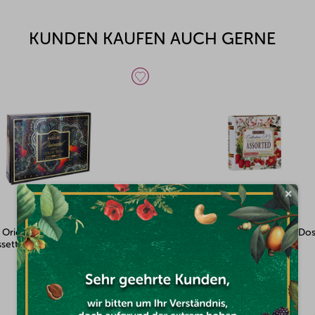
KUNDEN KAUFEN AUCH GERNE
×
Oriental Assorted
BASILUR Book Assort 32 Nr.1 Do
ssette 60 Gastrobeutel
Gastrobeutel
Auf Lager