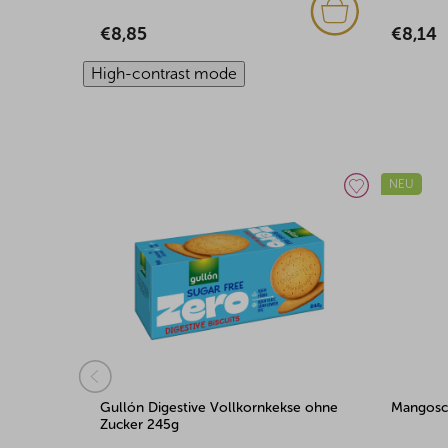
€8,85
€8,14
High-contrast mode
NEU
Gullón Digestive Vollkornkekse ohne
Mangosch
Zucker 245g