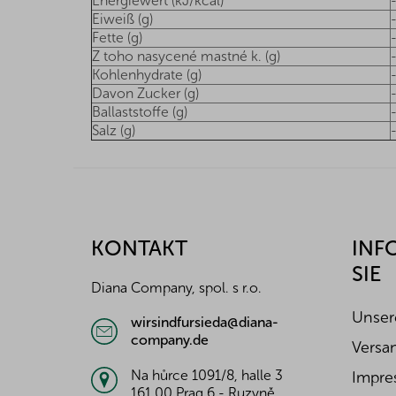
Energiewert (kJ/kcal)
Eiweiß (g)
Fette (g)
Z toho nasycené mastné k. (g)
Kohlenhydrate (g)
Davon Zucker (g)
Ballaststoffe (g)
Salz (g)
F
u
ß
z
KONTAKT
INF
e
SIE
i
Diana Company, spol. s r.o.
l
e
Unser
wirsindfursieda@diana-
company.de
Versa
Na hůrce 1091/8, halle 3
Impre
161 00 Prag 6 - Ruzyně