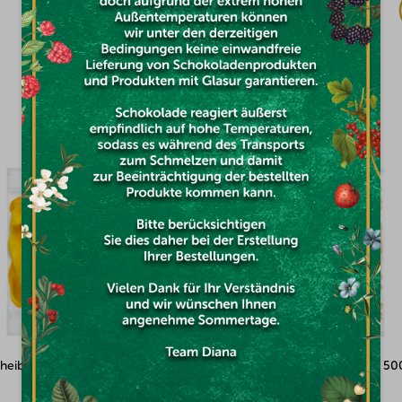
€10,79
DAS KÖNNTE SIE INTERESSIEREN
eiben Vietnam exclusive 100g
Cashewkerne naturell SW320 50