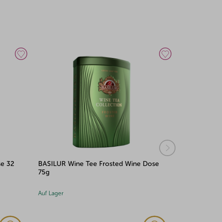
se 32
BASILUR Wine Tee Frosted Wine Dose
BASILUR Bo
75g
100g
Auf Lager
Auf Lager