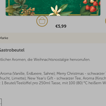
Auf Lager
(1x)
€5,99
Marke
Gastrobeutel
stlicher Aromen, die Weihnachtsnostalgie hervorrufen.
Aroma (Vanille, Erdbeere, Sahne); Merry Christmas - schwarzer 
rucht, Limette); New Year's Gift - schwarzer Tee, Aroma (Kirsc
1 Beutel/Teelöffel pro 250ml Tasse, mit 100 (80) °C heißem Wa