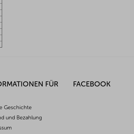
-
-
-
-
-
-
-
-
ORMATIONEN FÜR
FACEBOOK
e Geschichte
nd und Bezahlung
ssum