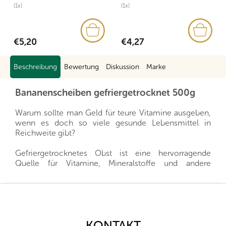
(1x)
(1x)
€5,20
€4,27
Beschreibung
Bewertung
Diskussion
Marke
Bananenscheiben gefriergetrocknet 500g
Warum sollte man Geld für teure Vitamine ausgeben,
wenn es doch so viele gesunde Lebensmittel in
Reichweite gibt?
Gefriergetrocknetes Obst ist eine hervorragende
Quelle für Vitamine, Mineralstoffe und andere
wertvolle Stoffe, die Sie Ihrer Familie das ganze Jahr
über zur Verfügung stellen können. Es ist eine gesunde
F
Alternative zu Süßigkeiten und gleichzeitig gibt es
u
Ihren Kleinen alles, was sie für eine gesunde
ß
Entwicklung brauchen.
z
KONTAKT