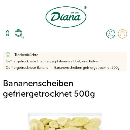
Zum
Inhalt
springen
W
Startseite
Trockenfrüchte
Gefriergetrocknete Früchte (lyophilisiertes Obst) und Pulver
Gefriergetrocknete Banane
Bananenscheiben gefriergetrocknet 500g
Bananenscheiben
gefriergetrocknet 500g