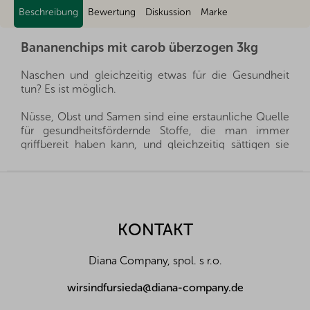
Beschreibung
Bewertung
Diskussion
Marke
Bananenchips mit carob überzogen 3kg
Naschen und gleichzeitig etwas für die Gesundheit
tun? Es ist möglich.
Nüsse, Obst und Samen sind eine erstaunliche Quelle
für gesundheitsfördernde Stoffe, die man immer
griffbereit haben kann, und gleichzeitig sättigen sie
hervorragend. Sie sind ein gesunder und schneller
Snack, man muss nur auswählen, welche Sorte für die
F
eigene Familie die richtige ist.
u
ß
Wir importieren alle unsere Nüsse direkt aus den
z
KONTAKT
Herkunftsländern, und dank der guten Beziehungen
e
und des fairen Umgangs mit unseren Lieferanten sind
i
wir oft in der Lage, exklusive Vertretungen direkt von
Diana Company, spol. s r.o.
l
Landwirten und Anbauern der besten Nüsse und
Früchte aus der ganzen Welt zu erhalten. Aus diesem
e
wirsindfursieda@diana-company.de
Grund liefern wir die besten Waren für Sie und Ihre