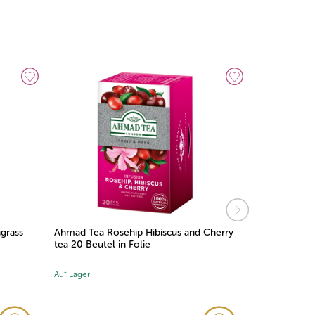
grass
Ahmad Tea Rosehip Hibiscus and Cherry
Ahmad Tea 
tea 20 Beutel in Folie
20x1,5g Beut
Auf Lager
Auf Lager
(1x)