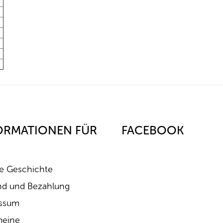
-
-
-
-
-
-
-
ORMATIONEN FÜR
FACEBOOK
e Geschichte
nd und Bezahlung
ssum
meine