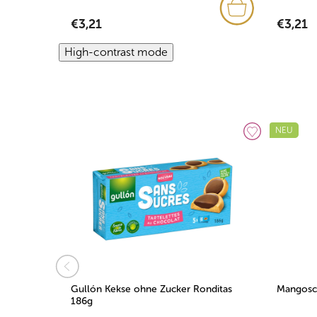
€3,21
€3,21
High-contrast mode
NEU
Gullón Kekse ohne Zucker Ronditas
Mangosch
186g