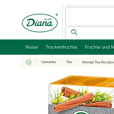
Zum
Inhalt
springen
Nüsse
Trockenfrüchte
Früchte und 
Startseite
Getränke
Tee
Ahmad Tea Rooibos 