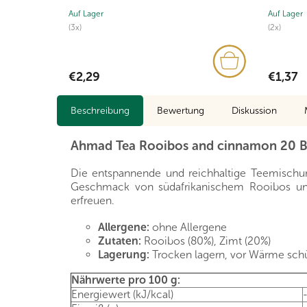
Auf Lager
Auf Lager
(3x)
(2x)
€2,29
€1,37
Beschreibung
Bewertung
Diskussion
Ahmad Tea Rooibos and cinnamon 20 Beu
Die entspannende und reichhaltige Teemischung
Geschmack von südafrikanischem Rooibos un
erfreuen.
Allergene:
ohne Allergene
Zutaten:
Rooibos (80%), Zimt (20%)
Lagerung:
Trocken lagern, vor Wärme sch
Nährwerte pro 100 g:
Energiewert (kJ/kcal)