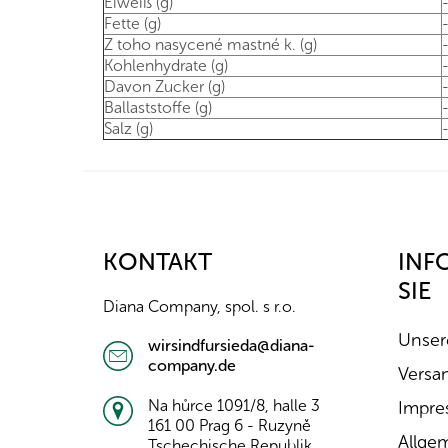
Eiweiß (g)
Fette (g)
Z toho nasycené mastné k. (g)
Kohlenhydrate (g)
Davon Zucker (g)
Ballaststoffe (g)
Salz (g)
F
u
ß
z
KONTAKT
INF
e
SIE
i
Diana Company, spol. s r.o.
l
e
Unser
wirsindfursieda@diana-
company.de
Versa
Na hůrce 1091/8, halle 3
Impre
161 00 Prag 6 - Ruzyně
Allge
Tschechische Republik